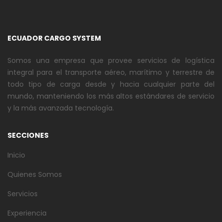
ECUADOR CARGO SYSTEM
Somos una empresa que provee servicios de logística
integral para el transporte aéreo, marítimo y terrestre de
todo tipo de carga desde y hacia cualquier parte del
mundo, manteniendo los más altos estándares de servicio
y la más avanzada tecnología.
SECCIONES
Inicio
Quienes Somos
Servicios
Experiencia